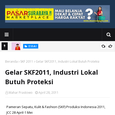
ESSAI
Bawah
Di Kuala Lumpur, Katno Hadi Menyelesaikan Perjalanan yang
Beranda
Tidak Berhenti di Panggung Wisuda
SKF 2011
Gelar SKF2011, Industri Lokal Butuh Proteksi
Gelar SKF2011, Industri Lokal
Butuh Proteksi
Mahar Prastowo
April 28, 2011
Pameran Sepatu, Kulit & Fashion (SKF) Produksi Indonesia 2011,
JCC 28 April-1 Mei