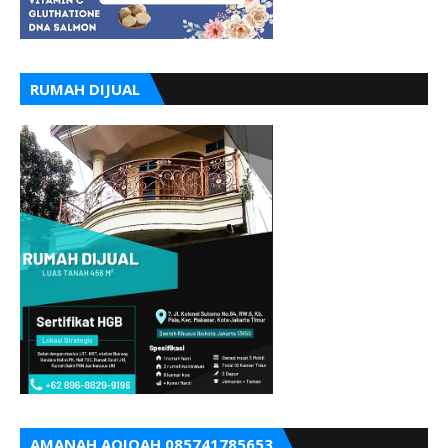
RUMAH DIJUAL
AMANAH AQIQAH 085741785653