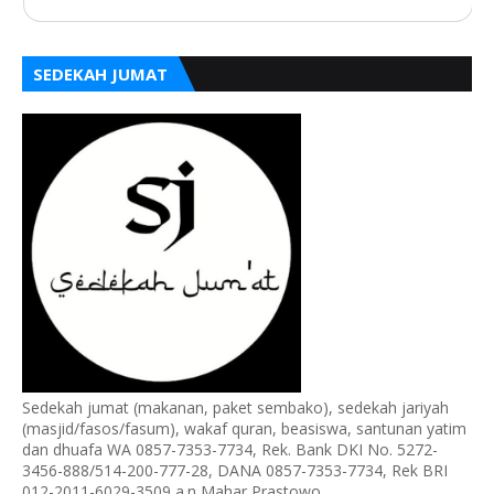
SEDEKAH JUMAT
Sedekah jumat (makanan, paket sembako), sedekah jariyah
(masjid/fasos/fasum), wakaf quran, beasiswa, santunan yatim
dan dhuafa WA 0857-7353-7734, Rek. Bank DKI No. 5272-
3456-888/514-200-777-28, DANA 0857-7353-7734, Rek BRI
012-2011-6029-3509 a.n Mahar Prastowo