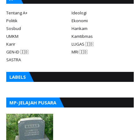
Tentang A+
Ideologi
Politik
Ekonomi
Sosbud
Hankam
UMKM
Kamtibmas
Karir
LUGAS 🇮🇩
GEN-ID 🇮🇩
MRI 🇮🇩
SASTRA
LABELS
MP-JELAJAH PUSARA