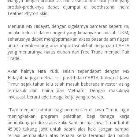
Nangyu dengan produk tas dan aksesori kulit ular piton yang
produk-produknya dapat dijumpai di boothstand Indira
Leather Phyton Skin.
Menurut MS Hidayat, dengan digelarnya pameran seperti ini,
pelaku industri dalam negeri yang kebanyakan adalah UKM,
seharusnya dapat mengoptimalkan akses pasar dalam negeri
untuk membendung arus importasi akibat perjanjian CAFTA
yang menurutnya harus diubah dari Free Trade menjadi Fair
Trade.
Akan halnya Nita Yudi, selain sependapat dengan MS
Hidayat, ia juga melihat sisi positif dari CAFTA, bahwa di Jawa
Timur sejak tahun lalu telah masuk beberapa investor asing
termasuk dari China dan Vietnam. Dengan masuknya
investasi, berarti ada tenaga kerja yang terserap.
“Tapi menjadi catatan bagi pemerintah di Jawa Timur, agar
meningkatkan program pelatihan bagi tenaga kerja
pendukung produksi alas kaki. Saat ini saja Jawa Timur butuh
45.000 tukang jahit untuk pabrik alas kaki. Jangan sampai
terjadi pembajakan atas tenaga kerja terampil dari pabrik