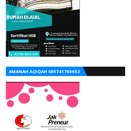
AMANAH AQIQAH 085741785653