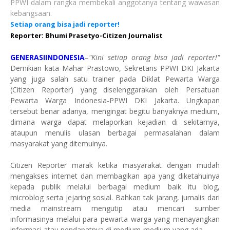
PPWI dalam rangka membekali anggotanya tentang wawasan
kebangsaan.
Setiap orang bisa jadi reporter!
Reporter: Bhumi Prasetyo-Citizen Journalist
GENERASIINDONESIA
–
"Kini setiap orang bisa jadi reporter!"
Demikian kata Mahar Prastowo, Sekretaris PPWI DKI Jakarta
yang juga salah satu trainer pada Diklat Pewarta Warga
(Citizen Reporter) yang diselenggarakan oleh Persatuan
Pewarta Warga Indonesia-PPWI DKI Jakarta. Ungkapan
tersebut benar adanya, mengingat begitu banyaknya medium,
dimana warga dapat melaporkan kejadian di sekitarnya,
ataupun menulis ulasan berbagai permasalahan dalam
masyarakat yang ditemuinya.
Citizen Reporter marak ketika masyarakat dengan mudah
mengakses internet dan membagikan apa yang diketahuinya
kepada publik melalui berbagai medium baik itu blog,
microblog serta jejaring sosial. Bahkan tak jarang, jurnalis dari
media mainstream mengutip atau mencari sumber
informasinya melalui para pewarta warga yang menayangkan
informasi atau pendapatnya di medium-medium yang ada.