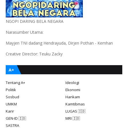
NGOPI DARING BELA NEGARA
Narasumber Utama:
Mayjen TNI dadang Hendrayuda, Dirjen Pothan - Kemhan
Creative Director: Teuku Zacky
A+
Tentang A+
Ideologi
Politik
Ekonomi
Sosbud
Hankam
UMKM
Kamtibmas
Karir
LUGAS 🇮🇩
GEN-ID 🇮🇩
MRI 🇮🇩
SASTRA