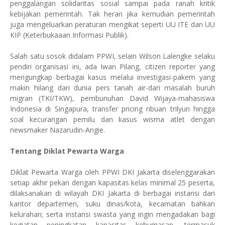
penggalangan solidaritas sosial sampai pada ranah kritik
kebijakan pemerintah. Tak heran jika kemudian pemerintah
juga mengeluarkan peraturan mengikat seperti UU ITE dan UU
KIP (Keterbukaaan Informasi Publik).
Salah satu sosok didalam PPWI, selain Wilson Lalengke selaku
pendiri organisasi ini, ada Iwan Pilang, citizen reporter yang
mengungkap berbagai kasus melalui investigasi-pakem yang
makin hilang dari dunia pers tanah air-dari masalah buruh
migran (TKI/TKW), pembunuhan David Wijaya-mahasiswa
Indonesia di Singapura, transfer pricing ribuan trilyun hingga
soal kecurangan pemilu dan kasus wisma atlet dengan
newsmaker Nazarudin-Angie.
Tentang Diklat Pewarta Warga
Diklat Pewarta Warga oleh PPWI DKI Jakarta diselenggarakan
setiap akhir pekan dengan kapasitas kelas minimal 25 peserta,
dilaksanakan di wilayah DKI Jakarta di berbagai instansi dari
kantor departemen, suku dinas/kota, kecamatan bahkan
kelurahan; serta instansi swasta yang ingin mengadakan bagi
kegiatan peningkatan kapasitas kehumasan, termasuk