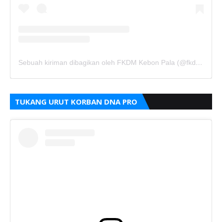
Sebuah kiriman dibagikan oleh FKDM Kebon Pala (@fkdm_kebonpala)
TUKANG URUT KORBAN DNA PRO