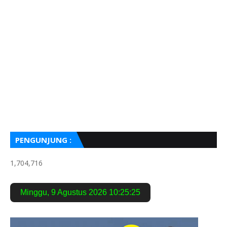
PENGUNJUNG :
1,704,716
Minggu
,
9 Agustus 2026
10:25:26