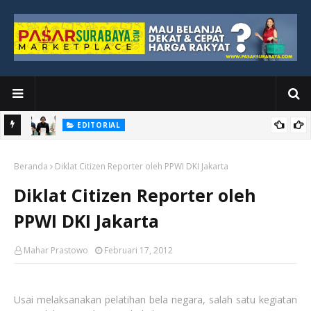
EDITORIAL
yang
Ketika Media Kehilangan Iklan, Kolaborasi Menjadi Harapan Baru
Beranda
Diklat Citizen Reporter oleh PPWI DKI Jakarta
Diklat Citizen Reporter oleh
PPWI DKI Jakarta
Mahar Prastowo
Februari 17, 2012
Usai melaksanakan pelatihan bela negara, salah satu kegiatan