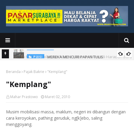
MEREKA MENCURI PAPAN TULIS
PUISI
an Baru
Beranda
Pajak Bakrie
"Kemplang"
"Kemplang"
Mahar Prastowo
Maret 02, 2010
Musim mobilisasi massa, maklum, negeri ini dibangun dengan
cara keroyokan, pathing geruduk, ng[k]ebo, saling
menggoyang.