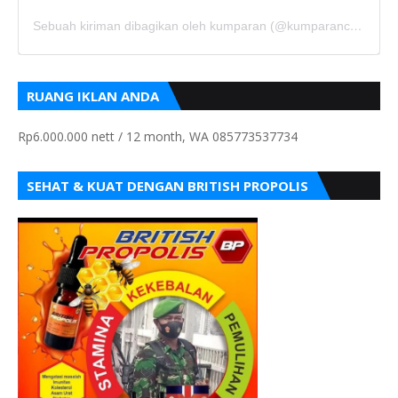
Sebuah kiriman dibagikan oleh kumparan (@kumparancom)
RUANG IKLAN ANDA
Rp6.000.000 nett / 12 month, WA 085773537734
SEHAT & KUAT DENGAN BRITISH PROPOLIS