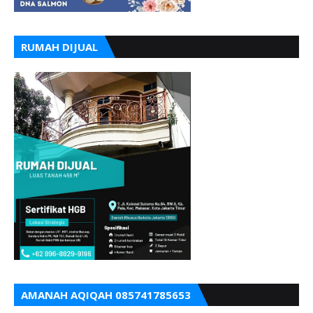
RUMAH DIJUAL
AMANAH AQIQAH 085741785653