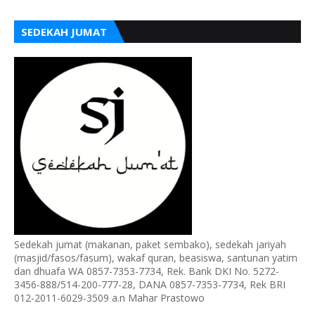
SEDEKAH JUMAT
Sedekah jumat (makanan, paket sembako), sedekah jariyah
(masjid/fasos/fasum), wakaf quran, beasiswa, santunan yatim
dan dhuafa WA 0857-7353-7734, Rek. Bank DKI No. 5272-
3456-888/514-200-777-28, DANA 0857-7353-7734, Rek BRI
012-2011-6029-3509 a.n Mahar Prastowo