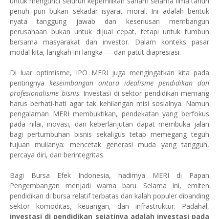
untuk mengunci seluruh kepemilikan saham selama lima tahun
penuh pun bukan sekadar isyarat moral. Ini adalah bentuk
nyata tanggung jawab dan keseriusan membangun
perusahaan bukan untuk dijual cepat, tetapi untuk tumbuh
bersama masyarakat dan investor. Dalam konteks pasar
modal kita, langkah ini langka — dan patut diapresiasi.
Di luar optimisme, IPO MERI juga mengingatkan kita pada
pentingnya
keseimbangan antara idealisme pendidikan dan
profesionalisme bisnis
. Investasi di sektor pendidikan memang
harus berhati-hati agar tak kehilangan misi sosialnya. Namun
pengalaman MERI membuktikan, pendekatan yang berfokus
pada nilai, inovasi, dan keberlanjutan dapat membuka jalan
bagi pertumbuhan bisnis sekaligus tetap memegang teguh
tujuan mulianya: mencetak generasi muda yang tangguh,
percaya diri, dan berintegritas.
Bagi Bursa Efek Indonesia, hadirnya MERI di Papan
Pengembangan menjadi warna baru. Selama ini, emiten
pendidikan di bursa relatif terbatas dan kalah populer dibanding
sektor komoditas, keuangan, dan infrastruktur. Padahal,
investasi di pendidikan sejatinya adalah investasi pada