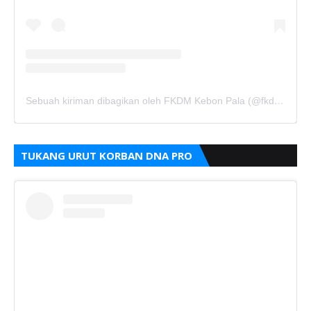
Sebuah kiriman dibagikan oleh FKDM Kebon Pala (@fkdm_kebonpala)
TUKANG URUT KORBAN DNA PRO