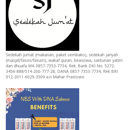
Sedekah jumat (makanan, paket sembako), sedekah jariyah
(masjid/fasos/fasum), wakaf quran, beasiswa, santunan yatim
dan dhuafa WA 0857-7353-7734, Rek. Bank DKI No. 5272-
3456-888/514-200-777-28, DANA 0857-7353-7734, Rek BRI
012-2011-6029-3509 a.n Mahar Prastowo