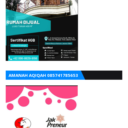
AMANAH AQIQAH 085741785653