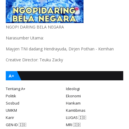
NGOPI DARING BELA NEGARA
Narasumber Utama:
Mayjen TNI dadang Hendrayuda, Dirjen Pothan - Kemhan
Creative Director: Teuku Zacky
A+
Tentang A+
Ideologi
Politik
Ekonomi
Sosbud
Hankam
UMKM
Kamtibmas
Karir
LUGAS 🇮🇩
GEN-ID 🇮🇩
MRI 🇮🇩