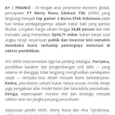
A+ | FINANCE
- Di tengah arus pesimisme ekonomi global,
pencapaian
PT Merry Riana Edukasi Tbk
(MERI) yang
langsung menjadi
top gainer
di
Bursa Efek Indonesia
pada
hari kedua perdagangannya adalah kabar baik yang pantas
dicatat. Lonjakan harga saham hingga
34,88 persen
dan nilai
transaksi yang menembus
Rp94,71 miliar
bukan hanya soal
angka, tetapi sinyal kuat:
publik dan investor kini semakin
membuka mata terhadap pentingnya investasi di
sektor pendidikan.
IPO MERI mencerminkan tiga hal penting sekaligus.
Pertama,
pendidikan karakter dan pengembangan soft skills — yang
selama ini dianggap tidak langsung menghasilkan pendapatan
cepat — ternyata bisa diolah menjadi bisnis berkelanjutan.
Kedua
, pencatatan saham bukan hanya urusan modal, tetapi
juga pengakuan atas model bisnis dan tata kelola perusahaan.
Ketiga
, kepercayaan investor ritel dan strategis menjadi
validasi atas visi jangka panjang perusahaan.
Keputusan pendiri MERI, Merry Riana dan Alva Tjenderasa,