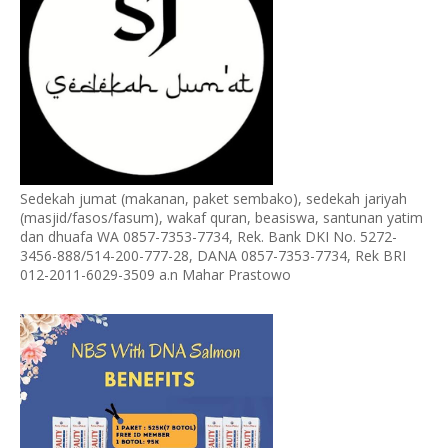
Sedekah jumat (makanan, paket sembako), sedekah jariyah
(masjid/fasos/fasum), wakaf quran, beasiswa, santunan yatim
dan dhuafa WA 0857-7353-7734, Rek. Bank DKI No. 5272-
3456-888/514-200-777-28, DANA 0857-7353-7734, Rek BRI
012-2011-6029-3509 a.n Mahar Prastowo