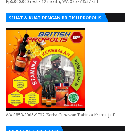
Rp6.000.000 nett / 12 month, WA 085773537734
SEHAT & KUAT DENGAN BRITISH PROPOLIS
WA 0858-8006-9702 (Serka Gunawan/Babinsa Kramatjati)