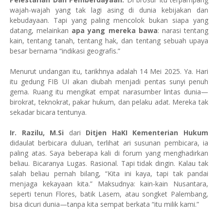
wajah-wajah yang tak lagi asing di dunia kebijakan dan
kebudayaan. Tapi yang paling mencolok bukan siapa yang
datang, melainkan
apa yang mereka bawa
: narasi tentang
kain, tentang tanah, tentang hak, dan tentang sebuah upaya
besar bernama “indikasi geografis.”
Menurut undangan itu, tarikhnya adalah 14 Mei 2025. Ya. Hari
itu gedung FIB UI akan diubah menjadi pentas sunyi penuh
gema. Ruang itu mengikat empat narasumber lintas dunia—
birokrat, teknokrat, pakar hukum, dan pelaku adat. Mereka tak
sekadar bicara tentunya.
Ir. Razilu, M.Si
dari
Ditjen HaKI Kementerian Hukum
didaulat berbicara duluan, terlihat ari susunan pembicara, ia
paling atas. Saya beberapa kali di forum yang menghadirkan
beliau. Bicaranya Lugas. Rasional. Tapi tidak dingin. Kalau tak
salah beliau pernah bilang, “Kita ini kaya, tapi tak pandai
menjaga kekayaan kita.” Maksudnya: kain-kain Nusantara,
seperti tenun Flores, batik Lasem, atau songket Palembang,
bisa dicuri dunia—tanpa kita sempat berkata “itu milik kami.”