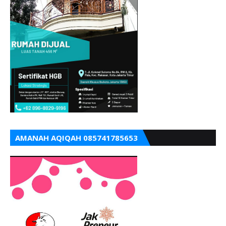
AMANAH AQIQAH 085741785653