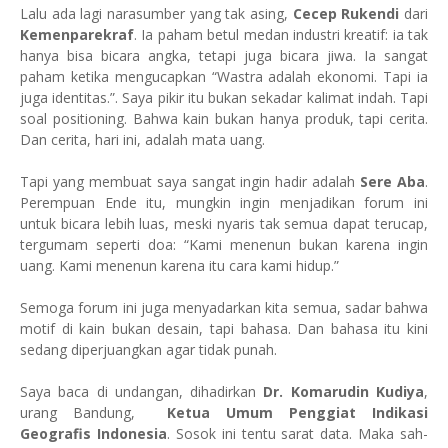
Lalu ada lagi narasumber yang tak asing,
Cecep Rukendi
dari
Kemenparekraf
. Ia paham betul medan industri kreatif: ia tak
hanya bisa bicara angka, tetapi juga bicara jiwa. Ia sangat
paham ketika mengucapkan “Wastra adalah ekonomi. Tapi ia
juga identitas.”. Saya pikir itu bukan sekadar kalimat indah. Tapi
soal positioning. Bahwa kain bukan hanya produk, tapi cerita.
Dan cerita, hari ini, adalah mata uang.
Tapi yang membuat saya sangat ingin hadir adalah
Sere Aba
.
Perempuan Ende itu, mungkin ingin menjadikan forum ini
untuk bicara lebih luas, meski nyaris tak semua dapat terucap,
tergumam seperti doa: “Kami menenun bukan karena ingin
uang. Kami menenun karena itu cara kami hidup.”
Semoga forum ini juga menyadarkan kita semua, sadar bahwa
motif di kain bukan desain, tapi bahasa. Dan bahasa itu kini
sedang diperjuangkan agar tidak punah.
Saya baca di undangan, dihadirkan
Dr. Komarudin Kudiya
,
urang Bandung,
Ketua Umum Penggiat Indikasi
Geografis Indonesia
. Sosok ini tentu sarat data. Maka sah-