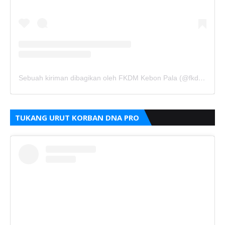
Sebuah kiriman dibagikan oleh FKDM Kebon Pala (@fkdm_kebonpala)
TUKANG URUT KORBAN DNA PRO