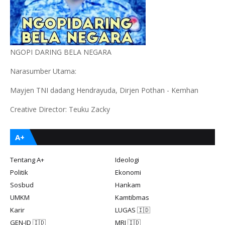
NGOPI DARING BELA NEGARA
Narasumber Utama:
Mayjen TNI dadang Hendrayuda, Dirjen Pothan - Kemhan
Creative Director: Teuku Zacky
A+
Tentang A+
Ideologi
Politik
Ekonomi
Sosbud
Hankam
UMKM
Kamtibmas
Karir
LUGAS 🇮🇩
GEN-ID 🇮🇩
MRI 🇮🇩