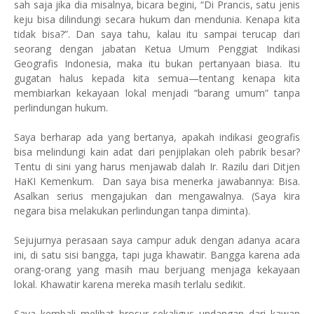
sah saja jika dia misalnya, bicara begini, “Di Prancis, satu jenis
keju bisa dilindungi secara hukum dan mendunia. Kenapa kita
tidak bisa?”. Dan saya tahu, kalau itu sampai terucap dari
seorang dengan jabatan Ketua Umum Penggiat Indikasi
Geografis Indonesia, maka itu bukan pertanyaan biasa. Itu
gugatan halus kepada kita semua—tentang kenapa kita
membiarkan kekayaan lokal menjadi “barang umum” tanpa
perlindungan hukum.
Saya berharap ada yang bertanya, apakah indikasi geografis
bisa melindungi kain adat dari penjiplakan oleh pabrik besar?
Tentu di sini yang harus menjawab dalah Ir. Razilu dari Ditjen
HaKI Kemenkum. Dan saya bisa menerka jawabannya: Bisa.
Asalkan serius mengajukan dan mengawalnya. (Saya kira
negara bisa melakukan perlindungan tanpa diminta).
Sejujurnya perasaan saya campur aduk dengan adanya acara
ini, di satu sisi bangga, tapi juga khawatir. Bangga karena ada
orang-orang yang masih mau berjuang menjaga kekayaan
lokal. Khawatir karena mereka masih terlalu sedikit.
Saya kembali melihat brosur sekaligus undangan dari kawan