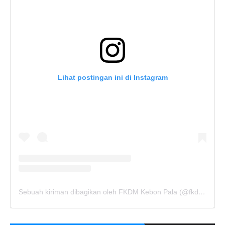
Lihat postingan ini di Instagram
Sebuah kiriman dibagikan oleh FKDM Kebon Pala (@fkdm_kebonpala)