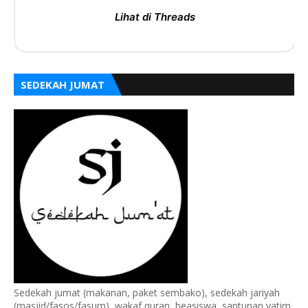
Lihat di Threads
SEDEKAH JUMAT
Sedekah jumat (makanan, paket sembako), sedekah jariyah
(masjid/fasos/fasum), wakaf quran, beasiswa, santunan yatim