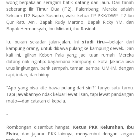
wong berpakaian seragam batik datang dari jauh. Dari tanah
seberang: Ilir Timur Dua (IT2), Palembang. Mereka adalah
Sekcam IT2 Bapak Susanto, wakil ketua TP PKK/DWP IT2 Ibu
Qur Ratu Aini, Bapak Rudy Martino, Bapak Ricky YM, dan
Bapak Hermansyah, Ibu Miniarti, ibu Rasidah.
Itu bukan sekadar jalan-jalan. Ini
studi tiru
—belajar dari
kampung orang, untuk dibawa pulang ke kampung dewek. Dan
kali ini, giliran Kebon Pala yang jadi tuan rumah. Mereka
datang nak ngintip: bagaimana kampung di kota Jakarta bisa
urus lingkungan, bank sampah, taman, sampai UMKM, dengan
rapi, indah, dan hidup.
"Apo yang bisa kite bawa pulang dari sini?" tanyo satu tamu.
Tapi jawabannyo ndak keluar lewat lisan, tapi lewat pandangan
mato—dan catatan di kepala.
-
Rombongan disambut hangat.
Ketua PKK Kelurahan, Ibu
Elvira
, dan jajaran PKK lainnya, menyambut dengan tangan