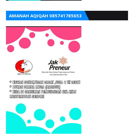
AMANAH AQIQAH 085741785653