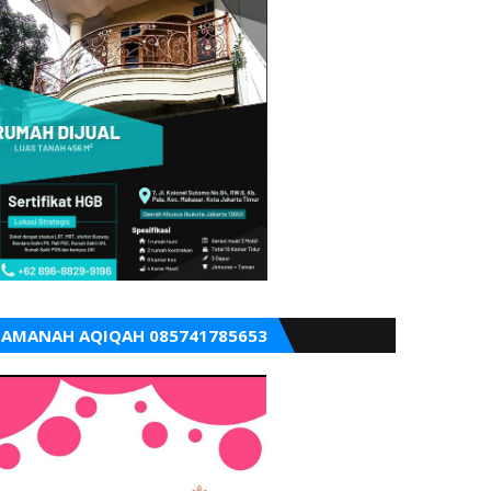
AMANAH AQIQAH 085741785653