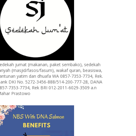
edekah jumat (makanan, paket sembako), sedekah
ariyah (masjid/fasos/fasum), wakaf quran, beasiswa,
antunan yatim dan dhuafa WA 0857-7353-7734, Rek.
ank DKI No. 5272-3456-888/514-200-777-28, DANA
857-7353-7734, Rek BRI 012-2011-6029-3509 a.n
ahar Prastowo