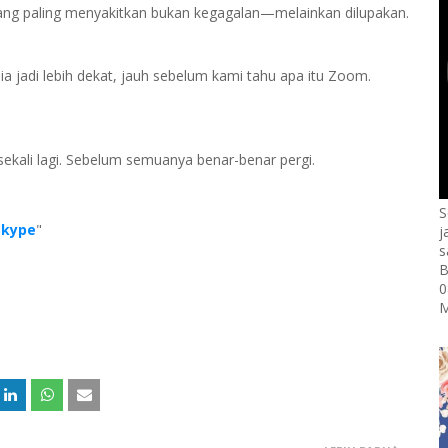
ang paling menyakitkan bukan kegagalan—melainkan dilupakan.
a jadi lebih dekat, jauh sebelum kami tahu apa itu Zoom.
sekali lagi. Sebelum semuanya benar-benar pergi.
S
Skype
"
j
s
B
0
M