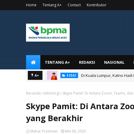
Home
Tentang A+
Contact
Kontributor
TENTANG A+
REDAKSI
NASIONAL
Di Kuala Lumpur, Katno Hadi
A+
ESSAI
Beranda
teknologi
Skype Pamit: Di Antara Zoom, Teams, dan
Skype Pamit: Di Antara Zo
yang Berakhir
Mahar Prastowo
Mei 06, 2025