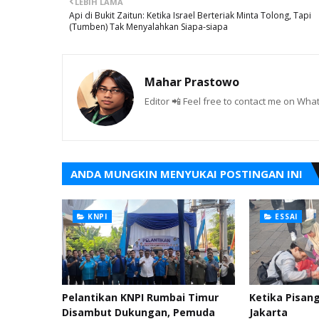
LEBIH LAMA
Api di Bukit Zaitun: Ketika Israel Berteriak Minta Tolong, Tapi
(Tumben) Tak Menyalahkan Siapa-siapa
Mahar Prastowo
Editor 📲 Feel free to contact me on W
ANDA MUNGKIN MENYUKAI POSTINGAN INI
KNPI
ESSAI
Pelantikan KNPI Rumbai Timur
Ketika Pisan
Disambut Dukungan, Pemuda
Jakarta