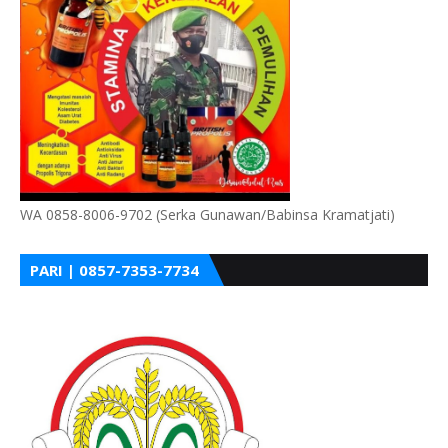
WA 0858-8006-9702 (Serka Gunawan/Babinsa Kramatjati)
PARI | 0857-7353-7734