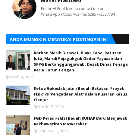
Mahar Prastowo
Editor 📲 Feel free to contact me on
WhatsApp https://wa.me/6285773537734
ANDA MUNGKIN MENYUKAI POSTINGAN INI
Korban Masih Dirawat, Biaya Capai Ratusan
Juta, Maruli Rajagukguk Gedor Yayasan dan
SPPG Bertanggungjawab, Desak Dinas Tenaga
Kerja Turun Tangan
April 14, 2026
Ketua Gakeslab Jatim Bedah Batasan 'Proyek
Fisik' vs 'Pengadaan Alat' dalam Pusaran Kasus
Cianjur
March 17, 2026
FGD Peradi-SMSI Bedah KUHAP Baru Menjawab
Kekhawatiran Masyarakat
February 11, 2026