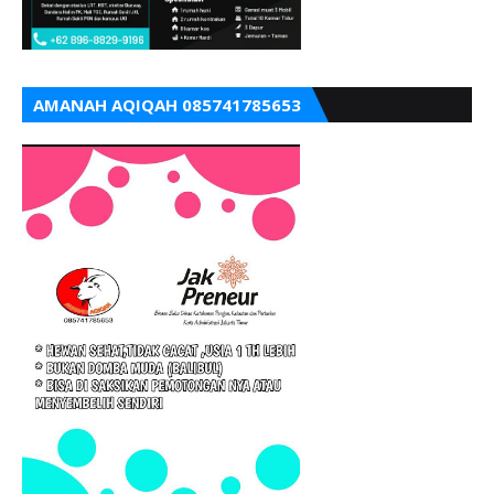
AMANAH AQIQAH 085741785653