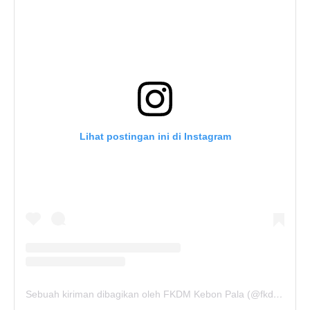
Lihat postingan ini di Instagram
Sebuah kiriman dibagikan oleh FKDM Kebon Pala (@fkdm_kebonpala)