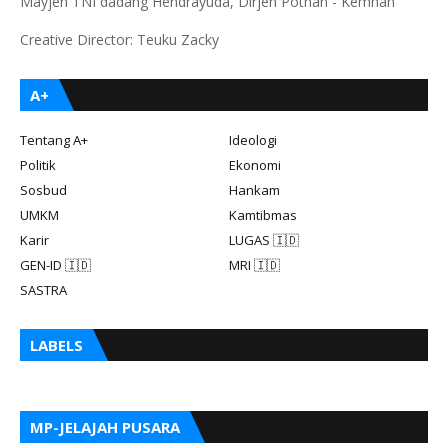
Mayjen TNI dadang Hendrayuda, Dirjen Pothan - Kemhan
Creative Director: Teuku Zacky
A+
Tentang A+
Ideologi
Politik
Ekonomi
Sosbud
Hankam
UMKM
Kamtibmas
Karir
LUGAS 🇮🇩
GEN-ID 🇮🇩
MRI 🇮🇩
SASTRA
LABELS
MP-JELAJAH PUSARA